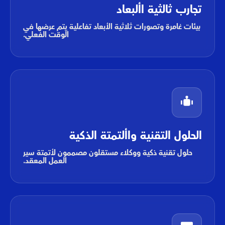
تجارب ثالثية األبعاد
بيئات غامرة وتصورات ثلاثية الأبعاد تفاعلية يتم عرضها في
الوقت الفعلي.
الحلول التقنية واألتمتة الذكية
حلول تقنية ذكية ووكلاء مستقلون مصممون لأتمتة سير
العمل المعقد.