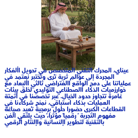
عيناي، المحرك التقني المتخصص في تحويل األفكار
المجردة إلى عوالم ثرية تُرى وتُختبر نعتمد في
عملياتنا على دمج الواقع االفتراضي ثالثي األبعاد مع
خوارزميات الذكاء االصطناعي التوليدي لخلق بيئات
غامرة تتجاوز حدود الخيال. عبر تخصصنا في أتمتة
العمليات بذكاء استباقي، نمنح شركاءنا في
القطاعات الكبرى حضورا حلول برمجية تُعيد صياغة
مفهوم التجربة ً رقمياً مؤثرا،ً حيث يلتقي الفن
بالتقنية لتطوير اإلنسانية واإلنتاج الرقمي