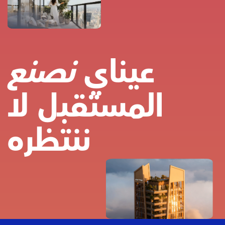
عيناي
نصنع
المستقبل لا
ننتظره