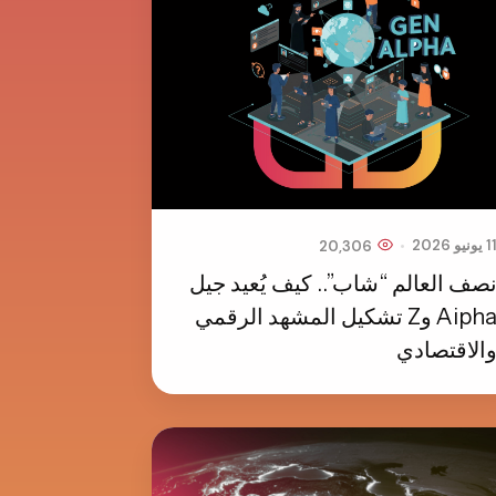
•
1 يونيو 2026
20,306
صف العالم “شاب”.. كيف يُعيد جيل
Aipha وZ تشكيل المشهد الرقمي
الاقتصادي