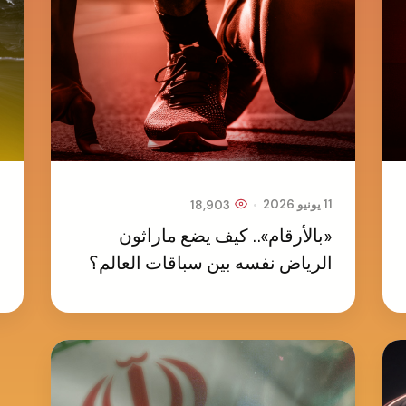
1
•
11 يونيو 2026
18,903
خ
«بالأرقام».. كيف يضع ماراثون
الرياض نفسه بين سباقات العالم؟
ا