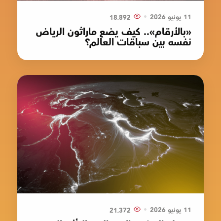
•
11 يونيو 2026
18٬892
«بالأرقام».. كيف يضع ماراثون الرياض
نفسه بين سباقات العالم؟
•
11 يونيو 2026
21٬372