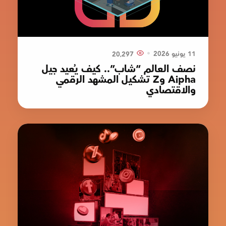
•
11 يونيو 2026
20٬297
نصف العالم “شاب”.. كيف يُعيد جيل
Aipha وZ تشكيل المشهد الرقمي
والاقتصادي